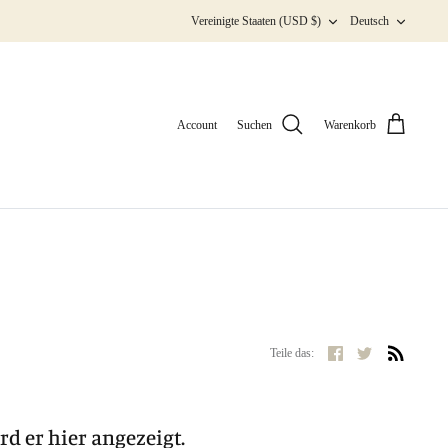
Währung
Sprach
Vereinigte Staaten (USD $)
Deutsch
Account
Suchen
Warenkorb
Teilen
Twittern
Teile das:
rd er hier angezeigt.