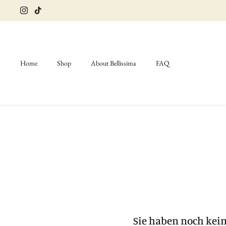
Direkt
zum
Inhalt
Home
Shop
About Bellissima
FAQ
Sie haben noch keine