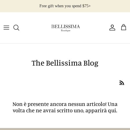
Salta
Free gift when you spend $75+
al
contenuto
All Products
Earrings
Necklaces
The Bellissima Blog
Rings
Bracelets
Non è presente ancora nessun articolo! Una
volta che ne avrai scritto uno, apparirà qui.