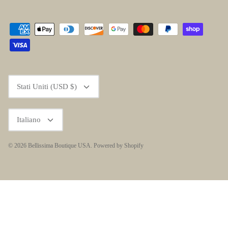
Valuta
Stati Uniti (USD $)
Lingua
Italiano
© 2026
Bellissima Boutique USA
.
Powered by Shopify