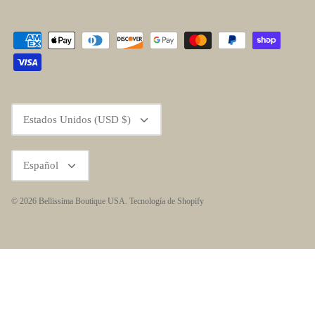
Moneda
Estados Unidos (USD $)
Idioma
Español
© 2026
Bellissima Boutique USA
.
Tecnología de Shopify