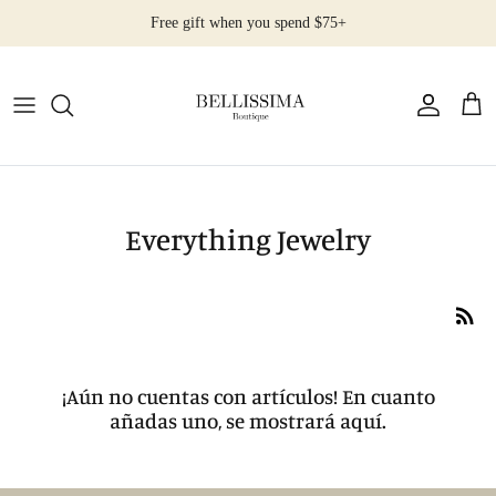
Ir
Free gift when you spend $75+
al
contenido
All Products
Earrings
Necklaces
Everything Jewelry
Rings
Bracelets
¡Aún no cuentas con artículos! En cuanto
añadas uno, se mostrará aquí.