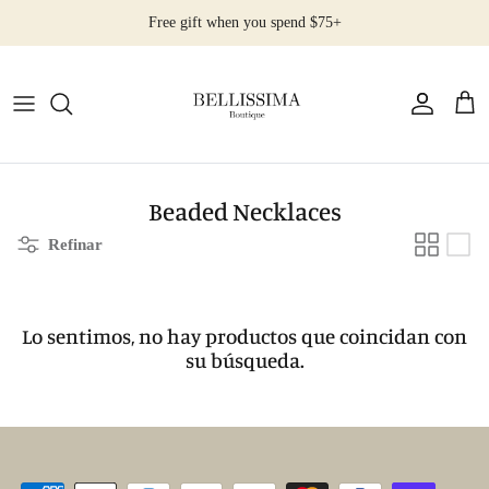
Ir
Free gift when you spend $75+
al
contenido
All Products
Earrings
Necklaces
Beaded Necklaces
Refinar
Rings
Bracelets
Lo sentimos, no hay productos que coincidan con
su búsqueda.