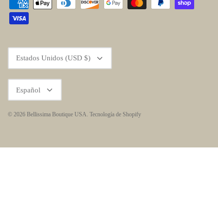
Moneda
Estados Unidos (USD $)
Idioma
Español
© 2026
Bellissima Boutique USA
.
Tecnología de Shopify