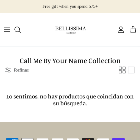
Ir
Free gift when you spend $75+
al
contenido
All Products
Earrings
Necklaces
Call Me By Your Name Collection
Refinar
Rings
Bracelets
Lo sentimos, no hay productos que coincidan con
su búsqueda.