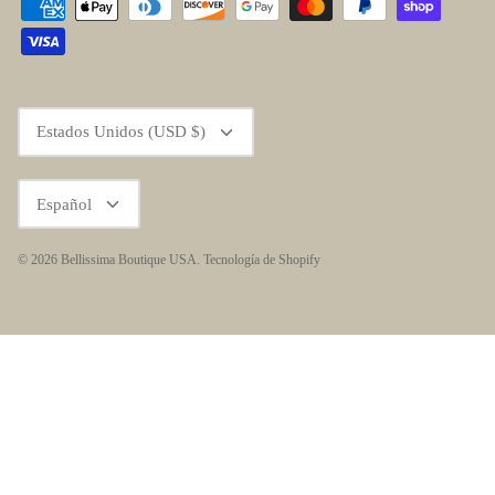
Moneda
Estados Unidos (USD $)
Idioma
Español
© 2026
Bellissima Boutique USA
.
Tecnología de Shopify