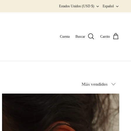
Moneda
Idioma
Estados Unidos (USD $)
Español
Cuenta
Buscar
Carrito
Ordenar
Más vendidos
por