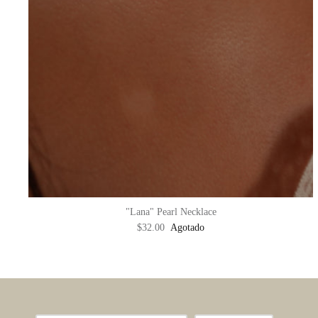
"Lana" Pearl Necklace
$32.00
Agotado