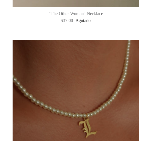
"The Other Woman" Necklace
$37.00
Agotado