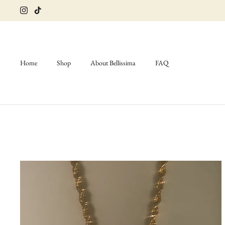
Ir
al
contenido
Home
Shop
About Bellissima
FAQ