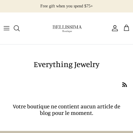
Passer
Free gift when you spend $75+
au
contenu
All Products
Earrings
Necklaces
Everything Jewelry
Rings
Bracelets
Votre boutique ne contient aucun article de
blog pour le moment.