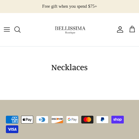
Skip
Free gift when you spend $75+
to
content
All Products
Earrings
Necklaces
Necklaces
Rings
Bracelets